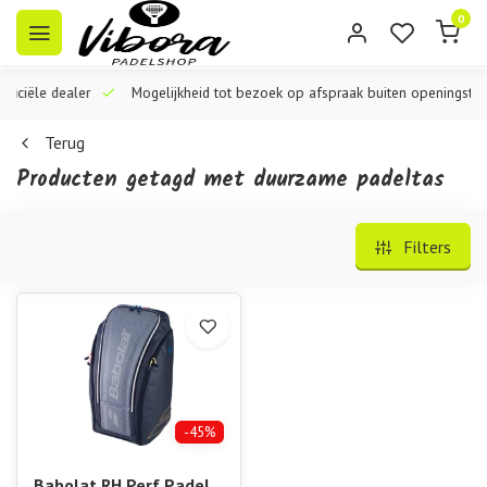
0
iële dealer
Mogelijkheid tot bezoek op afspraak buiten openingstijden
Terug
Producten getagd met duurzame padeltas
Filters
-45%
Babolat RH Perf Padel