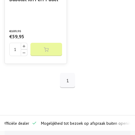
€109,95
€59,95
1
ciële dealer
Mogelijkheid tot bezoek op afspraak buiten openingstijden