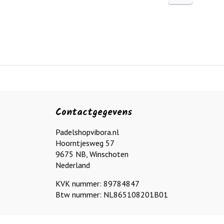
Contactgegevens
Padelshopvibora.nl
Hoorntjesweg 57
9675 NB, Winschoten
Nederland
KVK nummer: 89784847
Btw nummer: NL865108201B01