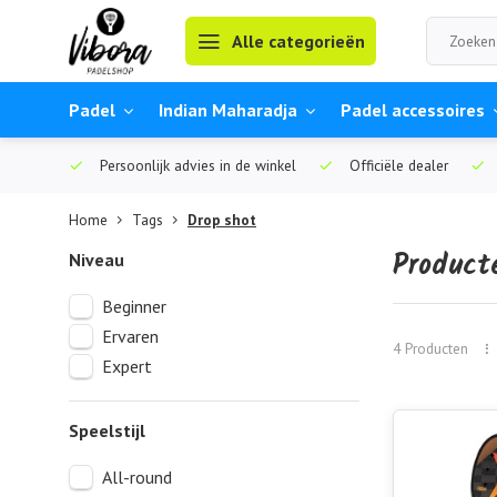
Alle categorieën
Padel
Indian Maharadja
Padel accessoires
Persoonlijk advies in de winkel
Officiële dealer
Home
Tags
Drop shot
Product
Niveau
Beginner
Ervaren
4 Producten
Expert
Speelstijl
All-round