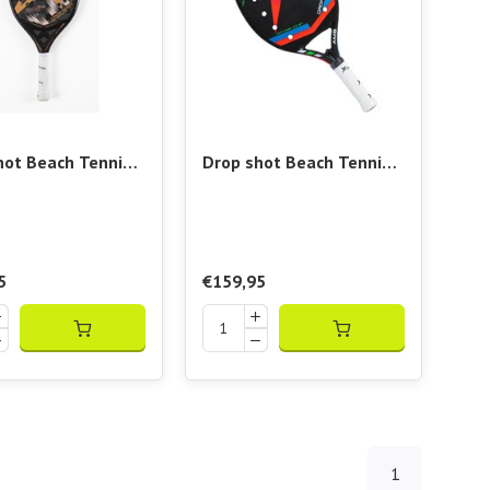
hot Beach Tennis
Drop shot Beach Tennis
 Conqueror 11
Racket Explorer 4.0
 LT
5
€159,95
1