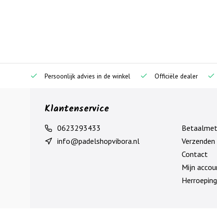
Persoonlijk advies in de winkel
Officiële dealer
Klantenservice
0623293433
Betaalme
info@padelshopvibora.nl
Verzenden 
Contact
Mijn accou
Herroeping