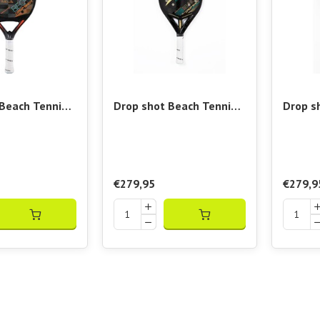
Beach Tennis
Drop shot Beach Tennis
Drop s
emium 3.0
Racket Canyon Pro L.I.
Racket
Nobile
€279,95
€279,9