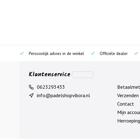
Persoonlijk advies in de winkel
Officiële dealer
Klantenservice
0623293433
Betaalme
info@padelshopvibora.nl
Verzenden 
Contact
Mijn accou
Herroeping