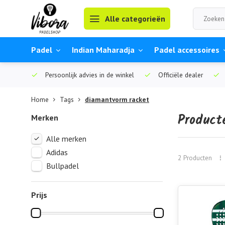
Alle categorieën
Padel
Indian Maharadja
Padel accessoires
Persoonlijk advies in de winkel
Officiële dealer
Home
Tags
diamantvorm racket
Product
Merken
Alle merken
Adidas
2 Producten
Bullpadel
Prijs