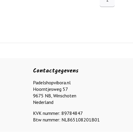
Contactgegevens
Padelshopvibora.nl
Hoorntjesweg 57
9675 NB, Winschoten
Nederland
KVK nummer: 89784847
Btw nummer: NL865108201B01