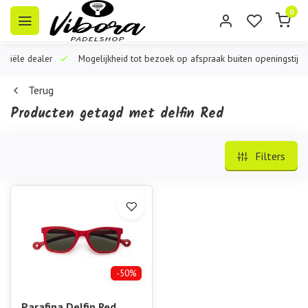
0
iële dealer
Mogelijkheid tot bezoek op afspraak buiten openingstijden
Terug
Producten getagd met delfin Red
Filters
-50%
Parafina Delfin Red