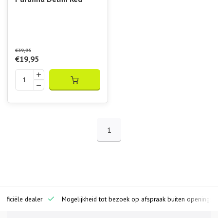
€39,95
€19,95
1
ciële dealer
Mogelijkheid tot bezoek op afspraak buiten openingstijden