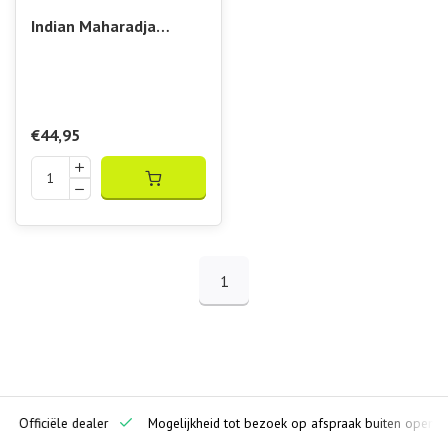
Indian Maharadja
Women Flowing Skirt
Ruby Red
€44,95
1
ciële dealer
Mogelijkheid tot bezoek op afspraak buiten openingstijde