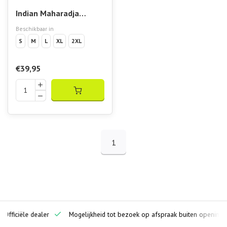
Indian Maharadja
Women Breeze Round
Beschikbaar in
Neck Tee Night Blue
S
M
L
XL
2XL
€39,95
1
ciële dealer
Mogelijkheid tot bezoek op afspraak buiten openingstijden