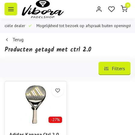
0
iële dealer
Mogelijkheid tot bezoek op afspraak buiten openingstijden
Terug
Producten getagd met ctrl 2.0
Filters
-27%
Adidas Kanaga Ctrl 2.0