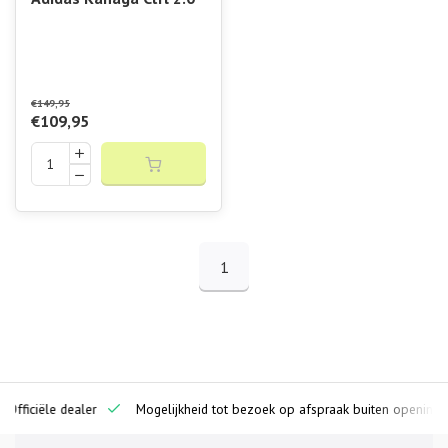
€149,95
€109,95
1
ciële dealer
Mogelijkheid tot bezoek op afspraak buiten openingstijden