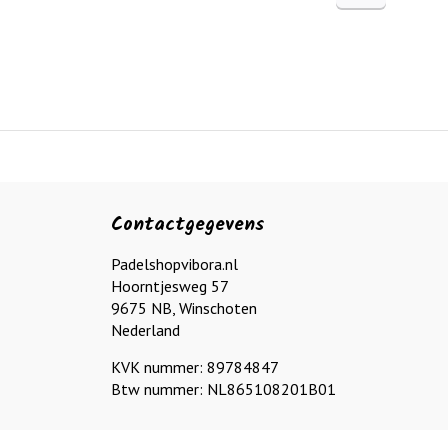
Contactgegevens
Padelshopvibora.nl
Hoorntjesweg 57
9675 NB, Winschoten
Nederland
KVK nummer: 89784847
Btw nummer: NL865108201B01