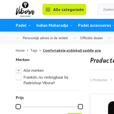
Alle categorieën
Padel
Indian Maharadja
Padel accessoires
Persoonlijk advies in de winkel
Officiële dealer
Home
Tags
Comfortabele pickleball paddle grip
Product
Merken
Alle merken
Franklin, nu verkrijgbaar bij
1 Producten
Padelshop Vibora!!
Prijs