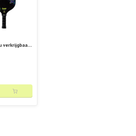
u verkrijgbaar
op Vibora!! X-
le