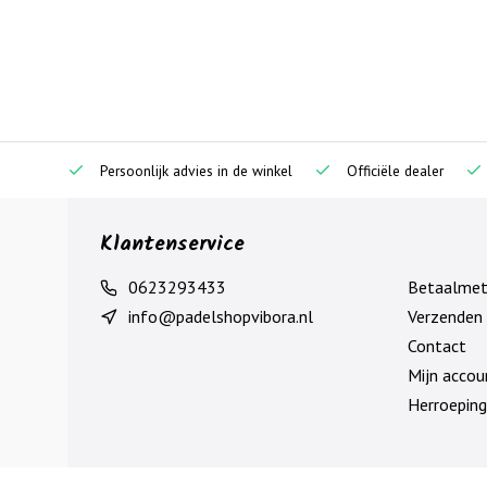
Persoonlijk advies in de winkel
Officiële dealer
Klantenservice
0623293433
Betaalme
info@padelshopvibora.nl
Verzenden 
Contact
Mijn accou
Herroeping