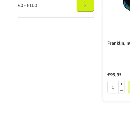
€0 - €100
Franklin, n
bij Padelsh
1000 Padd
€99,95