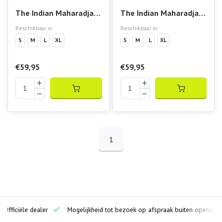
The Indian Maharadja
The Indian Maharadja
Women Soft Supreme
Women Soft Supreme
Beschikbaar in
Beschikbaar in
Wide Leg Hunter Green
Wide Leg Hunter Green
S
M
L
XL
S
M
L
XL
€59,95
€59,95
1
ciële dealer
Mogelijkheid tot bezoek op afspraak buiten openingstijden