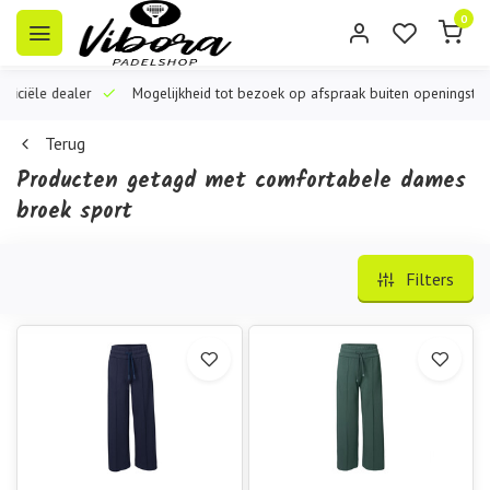
0
iële dealer
Mogelijkheid tot bezoek op afspraak buiten openingstijden
Terug
Producten getagd met comfortabele dames
broek sport
Filters