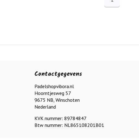
Contactgegevens
Padelshopvibora.nl
Hoorntjesweg 57
9675 NB, Winschoten
Nederland
KVK nummer: 89784847
Btw nummer: NL865108201B01