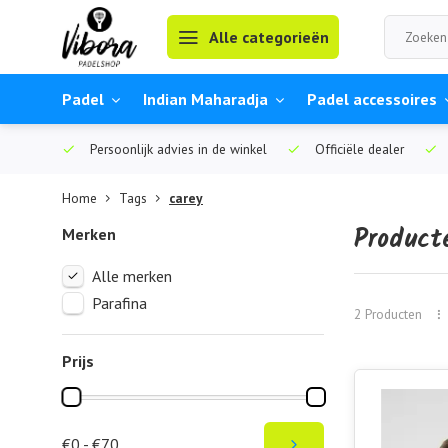
Alle categorieën
Padel
Indian Maharadja
Padel accessoires
Persoonlijk advies in de winkel
Officiële dealer
Home
Tags
carey
Product
Merken
Alle merken
Parafina
2 Producten
Prijs
€0 - €70