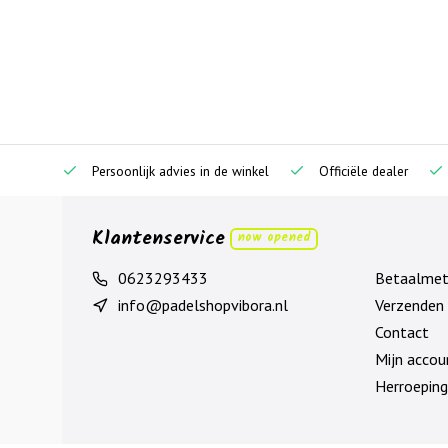
Persoonlijk advies in de winkel
Officiële dealer
Klantenservice
now opened
0623293433
Betaalme
info@padelshopvibora.nl
Verzenden 
Contact
Mijn accou
Herroeping