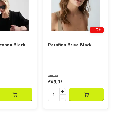
-13%
ceano Black
Parafina Brisa Black
Green
€79,95
€69,95