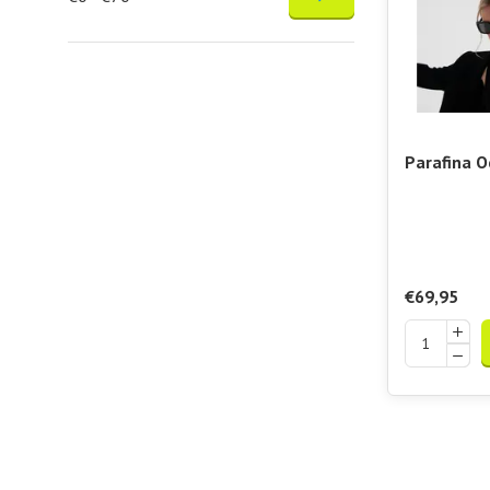
Parafina O
€69,95