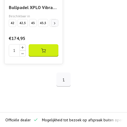
Bullpadel XPLO Vibram
26V Dark Grey
Beschikbaar in
42
42,5
43
43,5
44
45
€174,95
1
ciële dealer
Mogelijkheid tot bezoek op afspraak buiten openingstijde