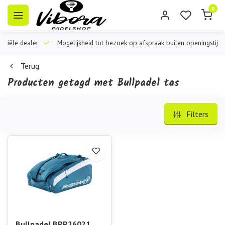
0
iële dealer
Mogelijkheid tot bezoek op afspraak buiten openingstijden
Terug
Producten getagd met Bullpadel tas
Filters
Bullpadel BPP26021