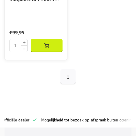
Pearl
€99,95
1
ciële dealer
Mogelijkheid tot bezoek op afspraak buiten openingstijden