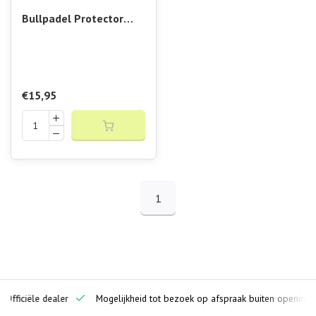
Bullpadel Protector
Bullpadel Racket
Protector
€15,95
1
ciële dealer
Mogelijkheid tot bezoek op afspraak buiten openingstijden