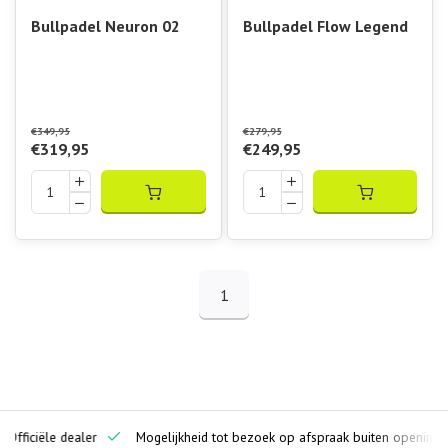
Bullpadel Neuron 02
Bullpadel Flow Legend
€349,95
€279,95
€319,95
€249,95
1
ciële dealer
Mogelijkheid tot bezoek op afspraak buiten openingstijden