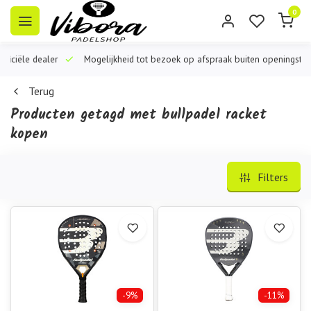
0
iële dealer
Mogelijkheid tot bezoek op afspraak buiten openingstijden
Terug
Producten getagd met bullpadel racket
kopen
Filters
-9%
-11%