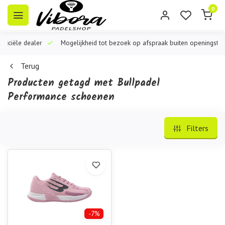
0
iële dealer
Mogelijkheid tot bezoek op afspraak buiten openingstijden
Terug
Producten getagd met Bullpadel
Performance schoenen
Filters
-7%