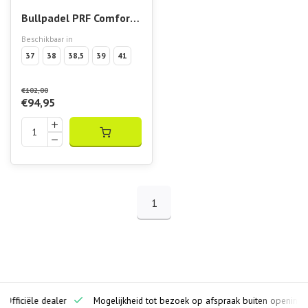
Bullpadel PRF Comfort
W 26V Rosa
Beschikbaar in
37
38
38,5
39
41
€102,00
€94,95
1
ciële dealer
Mogelijkheid tot bezoek op afspraak buiten openingstijden