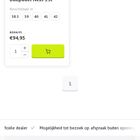
Beschikbaar in
38.5
39
40
41
42
€104,95
€94,95
1
ciële dealer
Mogelijkheid tot bezoek op afspraak buiten openingstijden