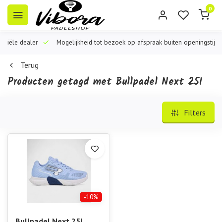
0
iële dealer
Mogelijkheid tot bezoek op afspraak buiten openingstijden
Terug
Producten getagd met Bullpadel Next 25I
Filters
-10%
Bullpadel Next 25l