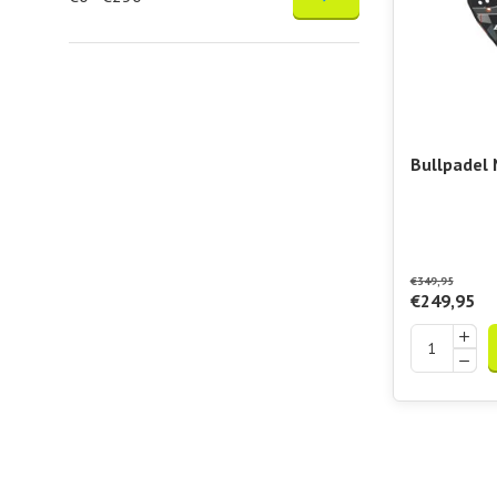
Bullpadel
Edge GEO
€349,95
€249,95