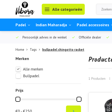
Alle categorieën
Padel
Indian Maharadja
Padel accessoires
Persoonlijk advies in de winkel
Officiële dealer
Home
Tags
bullpadel chingotto racket
Product
Merken
Alle merken
Bullpadel
1 Producten
Prijs
€0 - €250