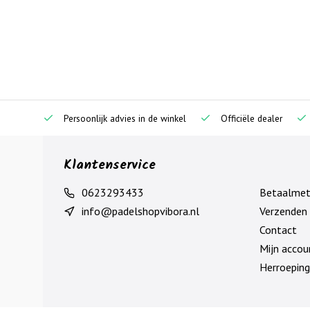
Persoonlijk advies in de winkel
Officiële dealer
Klantenservice
0623293433
Betaalme
info@padelshopvibora.nl
Verzenden 
Contact
Mijn accou
Herroeping