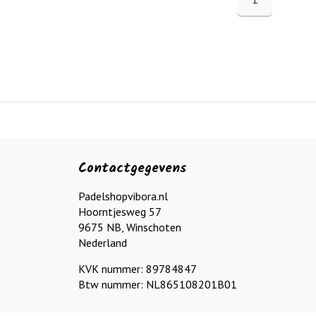
Contactgegevens
Padelshopvibora.nl
Hoorntjesweg 57
9675 NB, Winschoten
Nederland
KVK nummer: 89784847
Btw nummer: NL865108201B01