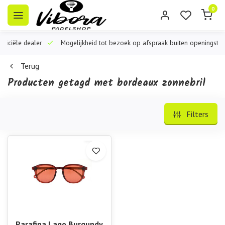
0
iële dealer
Mogelijkheid tot bezoek op afspraak buiten openingstijden
Terug
Producten getagd met bordeaux zonnebril
Filters
Parafina Lago Burgundy