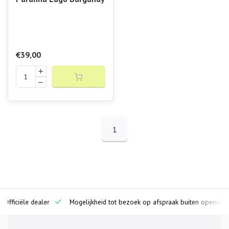
€39,00
1
ciële dealer
Mogelijkheid tot bezoek op afspraak buiten openingstijden