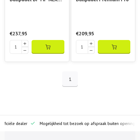
Pro
€237,95
€209,95
1
ciële dealer
Mogelijkheid tot bezoek op afspraak buiten openingstijden