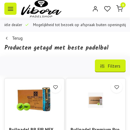
0
iële dealer
Mogelijkheid tot bezoek op afspraak buiten openingstijden
Terug
Producten getagd met beste padelbal
Filters
Bullpadel BP FIP NEXT
Bullpadel Premium Pro