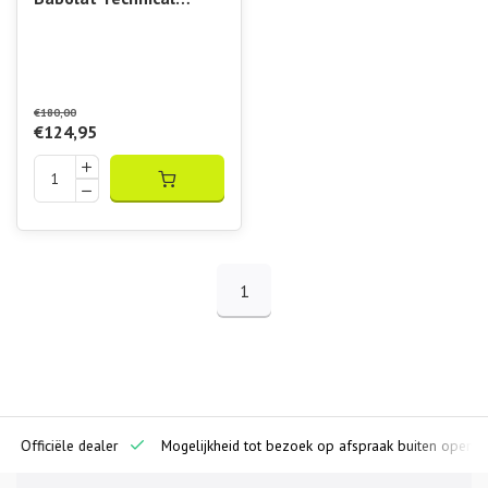
Vertuo
€180,00
€124,95
1
ciële dealer
Mogelijkheid tot bezoek op afspraak buiten openingstijde