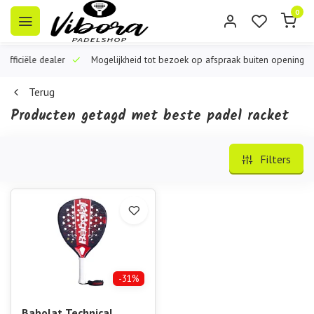
0
iële dealer
Mogelijkheid tot bezoek op afspraak buiten openingstijden
Terug
Producten getagd met beste padel racket
Filters
-31%
Babolat Technical