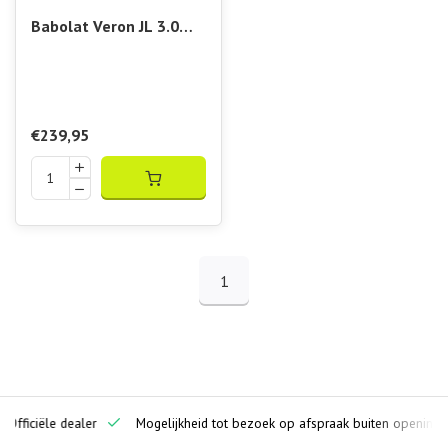
Babolat Veron JL 3.0
Padel Racket
€239,95
1
ciële dealer
Mogelijkheid tot bezoek op afspraak buiten openingstijden