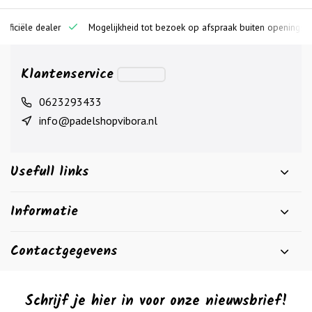
ciële dealer
Mogelijkheid tot bezoek op afspraak buiten openingstijden
Klantenservice
0623293433
info@padelshopvibora.nl
Usefull links
Informatie
Contactgegevens
Schrijf je hier in voor onze nieuwsbrief!