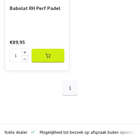
Babolat RH Perf Padel
€89,95
1
ciële dealer
Mogelijkheid tot bezoek op afspraak buiten openingstijden