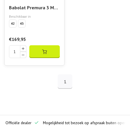
Babolat Premura 3 Men
LeBron Padelschoen
Beschikbaar in
2026
42
43
€169,95
1
ciële dealer
Mogelijkheid tot bezoek op afspraak buiten openingstijden