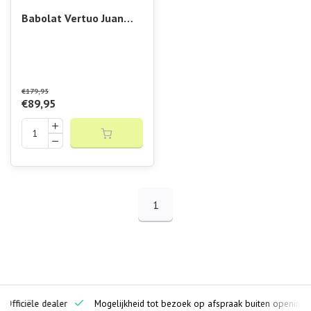
Babolat Vertuo Juan
Lebron
€179,95
€89,95
1
ciële dealer
Mogelijkheid tot bezoek op afspraak buiten openingstijden