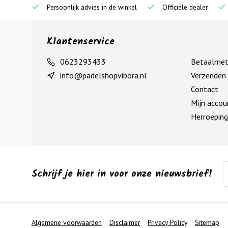
Persoonlijk advies in de winkel
Officiële dealer
Klantenservice
0623293433
Betaalme
info@padelshopvibora.nl
Verzenden 
Contact
Mijn accou
Herroeping
Schrijf je hier in voor onze nieuwsbrief!
Algemene voorwaarden
Disclaimer
Privacy Policy
Sitemap