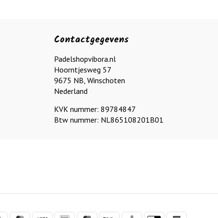
Contactgegevens
Padelshopvibora.nl
Hoorntjesweg 57
9675 NB, Winschoten
Nederland
KVK nummer: 89784847
Btw nummer: NL865108201B01