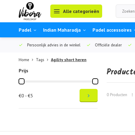
Alle categorieën
Padel
Indian Maharadja
Padel accessoires
Persoonlijk advies in de winkel
Officiële dealer
Home
Tags
Agility short heren
Product
Prijs
0 Producten
€0 - €5