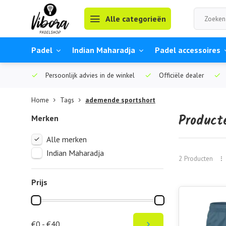
Alle categorieën
Padel
Indian Maharadja
Padel accessoires
Persoonlijk advies in de winkel
Officiële dealer
Home
Tags
ademende sportshort
Product
Merken
Alle merken
Indian Maharadja
2 Producten
Prijs
€0 - €40