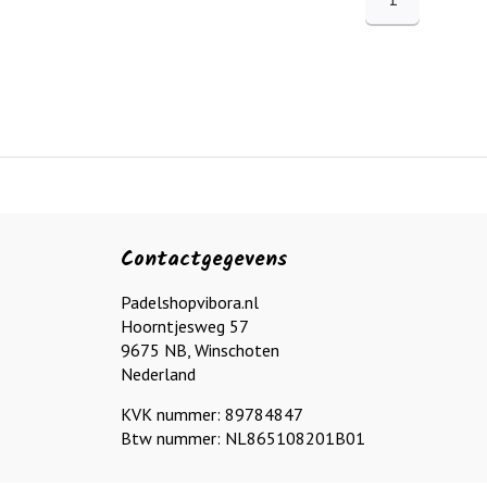
Contactgegevens
Padelshopvibora.nl
Hoorntjesweg 57
9675 NB, Winschoten
Nederland
KVK nummer: 89784847
Btw nummer: NL865108201B01