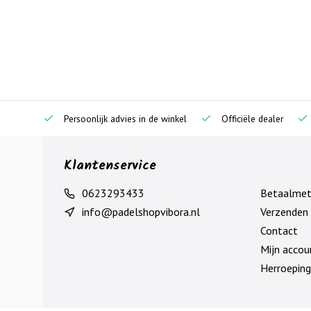
Persoonlijk advies in de winkel
Officiële dealer
Klantenservice
0623293433
Betaalme
info@padelshopvibora.nl
Verzenden 
Contact
Mijn accou
Herroeping