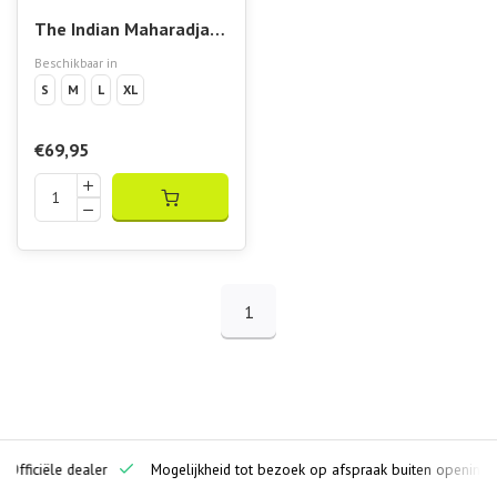
The Indian Maharadja
Men Pique Bomber
Beschikbaar in
Jacket Night Blue
S
M
L
XL
€69,95
1
ciële dealer
Mogelijkheid tot bezoek op afspraak buiten openingstijden