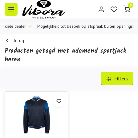
0
iële dealer
Mogelijkheid tot bezoek op afspraak buiten openingstijden
Terug
Producten getagd met ademend sportjack
heren
Filters