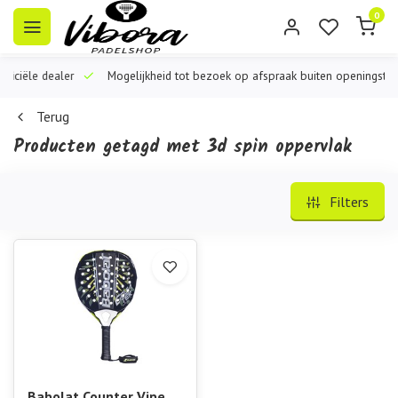
0
iële dealer
Mogelijkheid tot bezoek op afspraak buiten openingstijden
Terug
Producten getagd met 3d spin oppervlak
Filters
Babolat Counter Viper