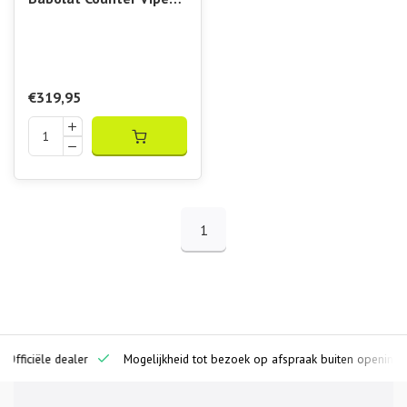
2.6
€319,95
1
iciële dealer
Mogelijkheid tot bezoek op afspraak buiten openingstijde