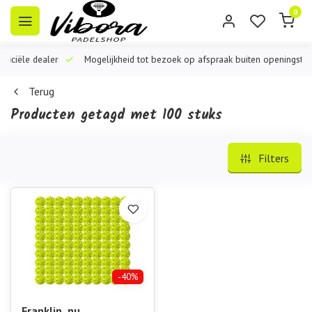
0
iële dealer
Mogelijkheid tot bezoek op afspraak buiten openingstijden
Terug
Producten getagd met 100 stuks
Filters
-40%
Franklin, nu