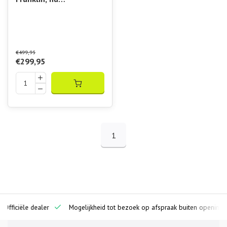
verkrijgbaar bij
Padelshop Vibora!!
PICKLEBALL 100 ballen
€499,95
€299,95
1
ciële dealer
Mogelijkheid tot bezoek op afspraak buiten openingstijden