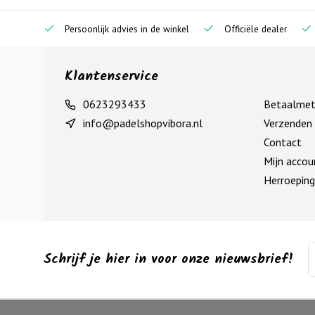
Persoonlijk advies in de winkel
Officiële dealer
Klantenservice
0623293433
Betaalme
info@padelshopvibora.nl
Verzenden 
Contact
Mijn accou
Herroeping
Schrijf je hier in voor onze nieuwsbrief!