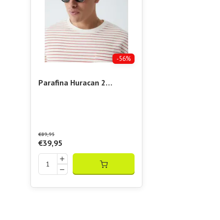
-56%
Parafina Huracan 2
Caramel Zonnebril
€89,95
€39,95