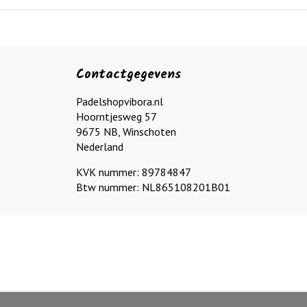
Contactgegevens
Padelshopvibora.nl
Hoorntjesweg 57
9675 NB, Winschoten
Nederland
KVK nummer: 89784847
Btw nummer: NL865108201B01