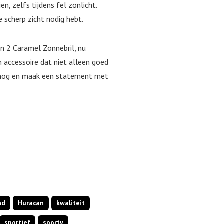
n, zelfs tijdens fel zonlicht.
e scherp zicht nodig hebt.
an 2 Caramel Zonnebril, nu
n accessoire dat niet alleen goed
g nog en maak een statement met
nd
Huracan
kwaliteit
sportief
sporty