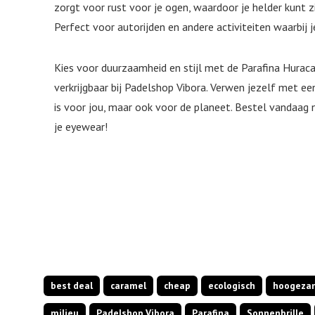
zorgt voor rust voor je ogen, waardoor je helder kunt zie
Perfect voor autorijden en andere activiteiten waarbij j
Kies voor duurzaamheid en stijl met de Parafina Hurac
verkrijgbaar bij Padelshop Vibora. Verwen jezelf met ee
is voor jou, maar ook voor de planeet. Bestel vandaa
je eyewear!
best deal
caramel
cheap
ecologisch
hoogeza
milieu
Padelshop Vibora
Parafina
Sonnenbrille