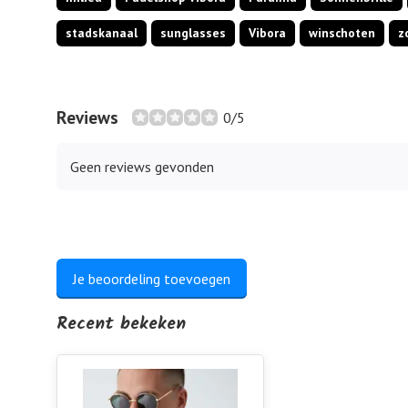
stadskanaal
sunglasses
Vibora
winschoten
z
Reviews
0/5
Geen reviews gevonden
Je beoordeling toevoegen
Recent bekeken