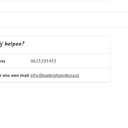
j helpen?
ons
0623293433
r ons een mail
info@padelshopvibora.nl