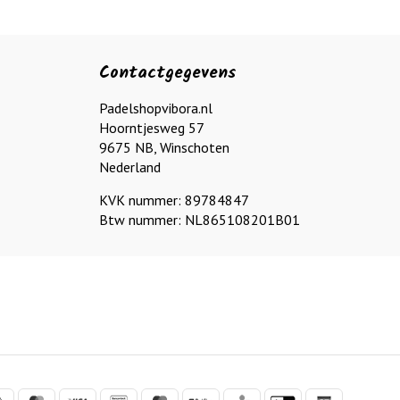
Contactgegevens
Padelshopvibora.nl
Hoorntjesweg 57
9675 NB, Winschoten
Nederland
KVK nummer: 89784847
Btw nummer: NL865108201B01