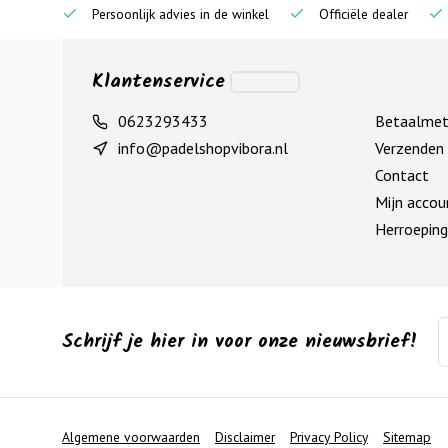
Persoonlijk advies in de winkel
Officiële dealer
Klantenservice
0623293433
Betaalme
info@padelshopvibora.nl
Verzenden 
Contact
Mijn accou
Herroeping
Schrijf je hier in voor onze nieuwsbrief!
Algemene voorwaarden
Disclaimer
Privacy Policy
Sitemap