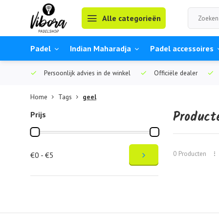
Alle categorieën
Padel
Indian Maharadja
Padel accessoires
Persoonlijk advies in de winkel
Officiële dealer
Home
Tags
geel
Product
Prijs
0 Producten
€0 - €5