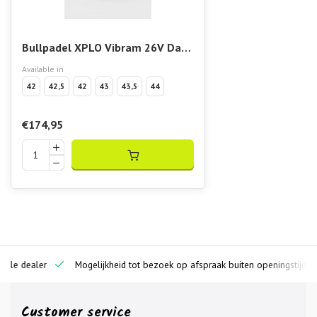
Bullpadel XPLO Vibram 26V Dark
Grey
Available in
42
42,5
42
43
43,5
44
€174,95
ciële dealer
Mogelijkheid tot bezoek op afspraak buiten openingstijden
Customer service