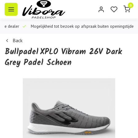
0
iële dealer
Mogelijkheid tot bezoek op afspraak buiten openingstijden
Back
Bullpadel
XPLO Vibram 26V Dark
Grey Padel Schoen