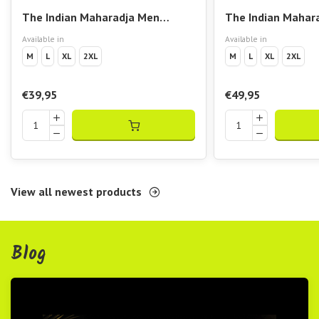
The Indian Maharadja Men
The Indian Mahar
Checked Pique Tee
Checked Pique Po
Available in
Available in
M
L
XL
2XL
M
L
XL
2XL
€39,95
€49,95
View all newest products
Blog