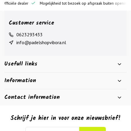
ciële dealer
Mogelijkheid tot bezoek op afspraak buiten openingstijden
Customer service
0623293433
info@padelshopvibora.nl
Usefull links
Information
Contact information
Schrijf je hier in voor onze nieuwsbrief!