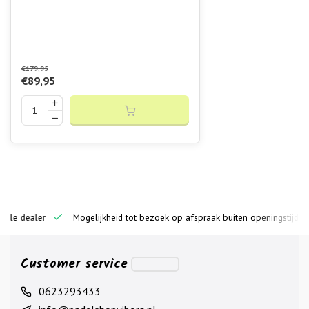
€179,95
€89,95
ciële dealer
Mogelijkheid tot bezoek op afspraak buiten openingstijden
Customer service
0623293433