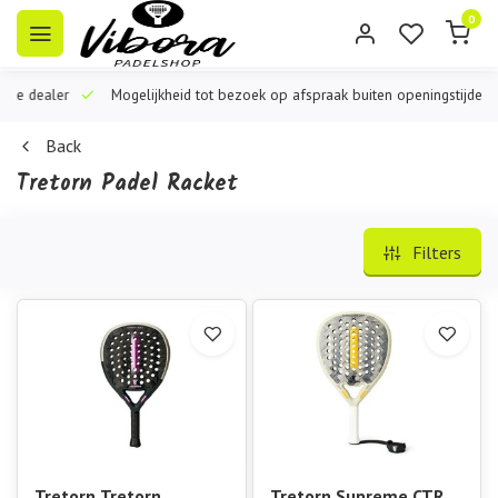
0
iële dealer
Mogelijkheid tot bezoek op afspraak buiten openingstijden
Back
Tretorn Padel Racket
Filters
Tretorn Tretorn
Tretorn Supreme CTRL