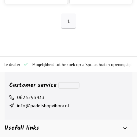
1
ciële dealer
Mogelijkheid tot bezoek op afspraak buiten openingstijden
Customer service
0623293433
info@padelshopvibora.nl
Usefull links