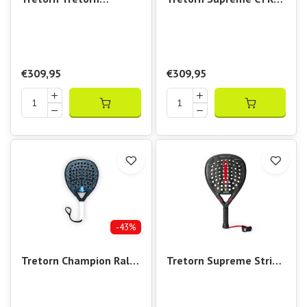
Supreme VSQZ II
Light
€309,95
€309,95
-43%
Tretorn Champion Rally
Tretorn Supreme Strike
Padel Racket
II