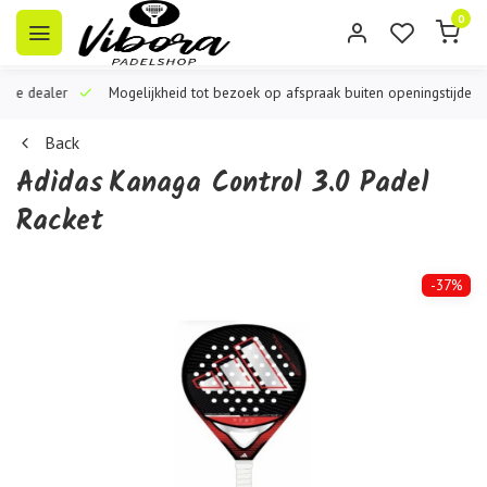
0
iële dealer
Mogelijkheid tot bezoek op afspraak buiten openingstijden
Back
Adidas
Kanaga Control 3.0 Padel
Racket
-37%