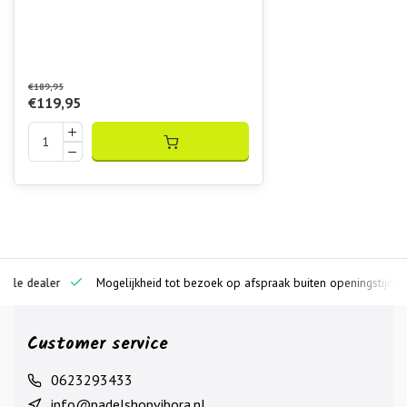
€189,95
€119,95
ciële dealer
Mogelijkheid tot bezoek op afspraak buiten openingstijden
Customer service
0623293433
info@padelshopvibora.nl