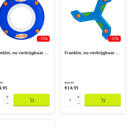
-35%
-35%
nklin, nu verkrijgbaar bij
Franklin, nu verkrijgbaar bij
elshop Vibora!! Nerf
Padelshop Vibora!! Nerf
nger Disc
Slingerang
95
€22,95
4,95
€14,95