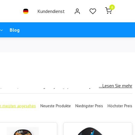
0
Kundendienst
Blog
...Lesen Sie mehr
ingen wir Sportspaß aufs nächste Level. Von sonnenverwöh
 meisten angesehen
Neueste Produkte
Niedrigster Preis
Höchster Preis
en USA, sondern erfreut sich auch in den Niederlanden zu
 zu sein, kann hier oberste Priorität haben.
