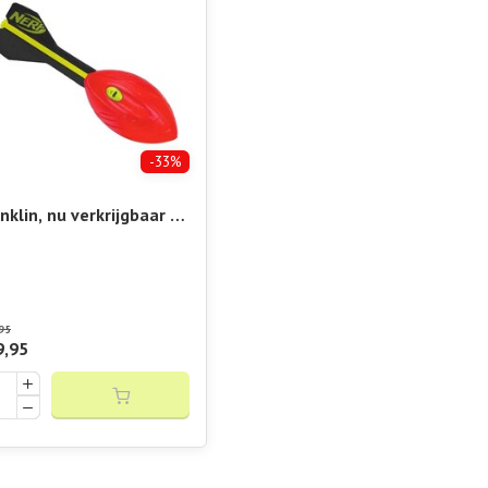
-33%
nklin, nu verkrijgbaar bij
elshop Vibora!! Nerf
rtex Howler Red
95
9,95