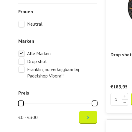
___________
Baseball – 
Frauen
___________
Nerf – Der 
Neutral
Unsere Nerf
___________
Beach-Tenni
Marken
Unsere Beac
Alle Marken
Drop shot
Racket Pr
Drop shot
Franklin, nu verkrijgbaar bij
Padelshop Vibora!!
€189,95
Preis
€0 - €300