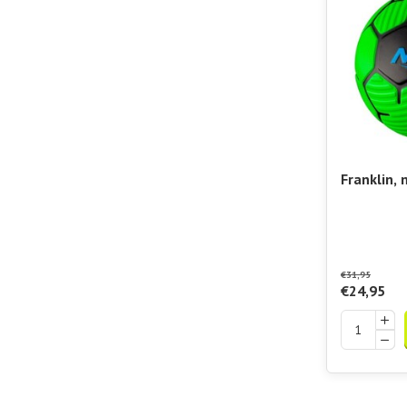
Franklin, 
Padelshop
Soccer Bal
€31,95
€24,95