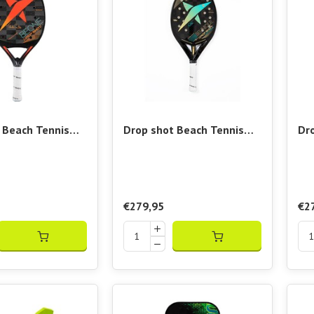
_____________

Ob du für die Premier League trainierst oder sonntags mi
_____________________________

einzige Krieg, über den Mama lachen wird

-Blaster, Darts und der dazugehörige Spaß bringen Action
_____________________________

s – Weil Sandspielen einfach Spaß macht

htennisschläger und das dazugehörige Zubehör sind leicht
 Beach Tennis
Drop shot Beach Tennis
Dr
emium 3.0
Racket Canyon Pro L.I.
Ra
Nob
€279,95
€2