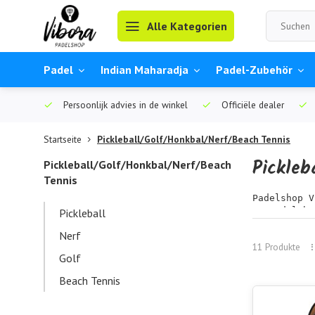
Alle Kategorien
Padel
Indian Maharadja
Padel-Zubehör
Persoonlijk advies in de winkel
Officiële dealer
Startseite
Pickleball/Golf/Honkbal/Nerf/Beach Tennis
Pickleb
Pickleball/Golf/Honkbal/Nerf/Beach
Tennis
Padelshop V
Im Padelsho
Pickleball
Nerf
___________
11 Produkte
Pickleball 
Golf
Pickleball 
Beach Tennis
___________
Golf – Präz
Handschuhe 