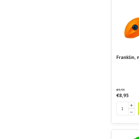
Franklin, 
Padelshop
Pocket Vo
€9,95
€8,95