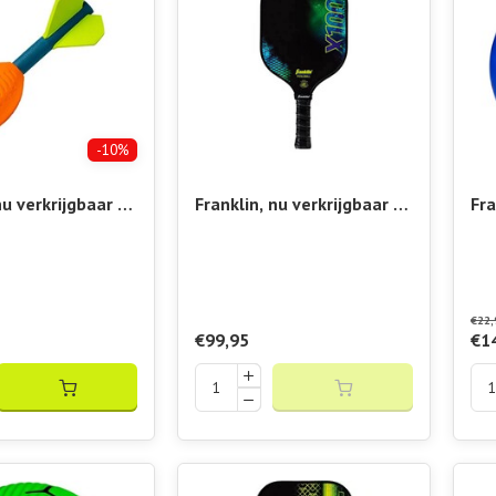
-10%
nu verkrijgbaar bij
Franklin, nu verkrijgbaar bij
Fra
 Vibora!! Nerf
Padelshop Vibora!! X-1000
Pad
rtex Howler
Paddle
Sli
€22,
€99,95
€1