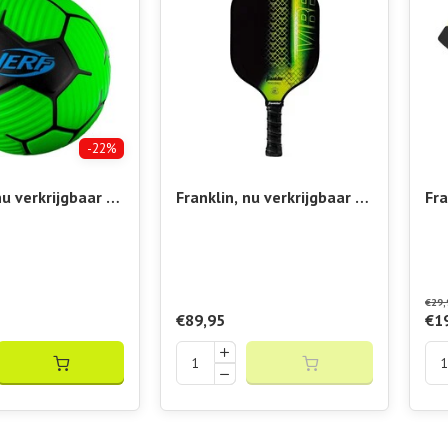
-22%
nu verkrijgbaar bij
Franklin, nu verkrijgbaar bij
Fra
 Vibora!! Nerf
Padelshop Vibora!! Vibe
Pad
l
Paddle
Vo
€29,
€89,95
€1