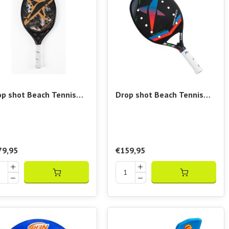
t Freunden Softball spielst, unsere Auswahl an Schlägern
 in Haus, Garten oder Büro. Perfekt für Kinder, ambition
, farbenfroh und vor allem: lustig.
op shot Beach Tennis
Drop shot Beach Tennis
cket Conqueror 11
Racket Explorer 4.0
ile LT
79,95
€159,95