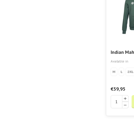
Indian Mah
Men Hoode
Available in
M
L
2XL
€59,95