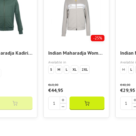
-25%
aradja Kadiri
Indian Maharadja Women
Indian
d Jacket
Soft Supreme Jacket
Breeze
Available in
Available 
Orang
S
M
L
XL
2XL
M
L
€60,00
€40,00
€44,95
€29,95