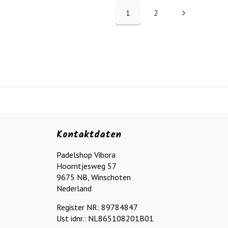
1
2
Kontaktdaten
Padelshop Vibora
Hoorntjesweg 57
9675 NB, Winschoten
Nederland
Register NR: 89784847
Ust idnr.: NL865108201B01