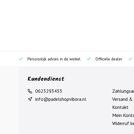
Persoonlijk advies in de winkel
Officiële dealer
Kundendienst
0623293433
Zahlungsa
info@padelshopvibora.nl
Versand &
Kontakt
Mein Kont
Widerruf b