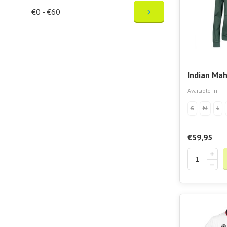
€0 - €60
Indian Mah
Women Hoo
Available in
S
M
L
€59,95