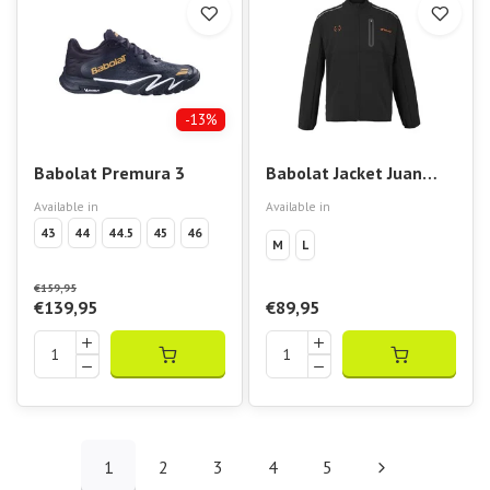
-13%
Babolat Premura 3
Babolat Jacket Juan
Lebron
Available in
Available in
43
44
44.5
45
46
M
L
€159,95
€139,95
€89,95
1
2
3
4
5