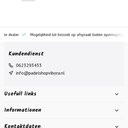
ciële dealer
Mogelijkheid tot bezoek op afspraak buiten openingstijden
Kundendienst
0623293433
info@padelshopvibora.nl
Usefull links
Informationen
Kontaktdaten