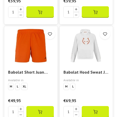
€59,95
€39,95
Babolat Short Juan
Babolat Hood Sweat J.
Lebrón 2026 – Red
LeBron White Hoody
Available in
Available in
Orange
M
L
XL
M
L
€49,95
€69,95